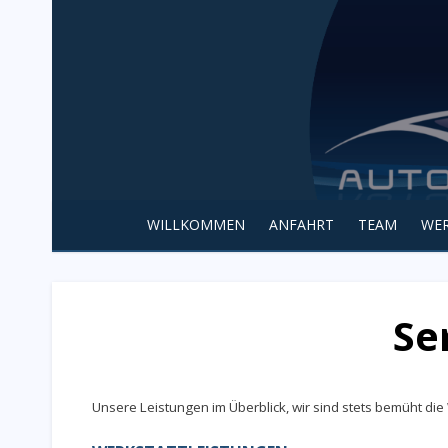
Skip
to
content
Autohaus Korol
IHR PARTNER FÜR SERVICELEISTUNGEN RUND UM I
WILLKOMMEN
ANFAHRT
TEAM
WE
Se
Unsere Leistungen im Überblick, w
ir sind stets bemüht di