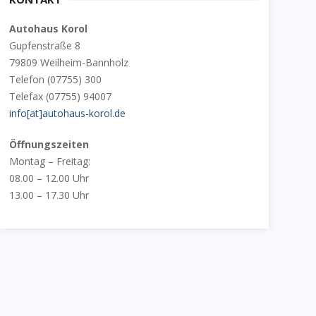
h
Autohaus Korol
f
Gupfenstraße 8
o
79809 Weilheim-Bannholz
r
Telefon (07755) 300
:
Telefax (07755) 94007
info[at]autohaus-korol.de
Öffnungszeiten
Montag – Freitag:
08.00 – 12.00 Uhr
13.00 – 17.30 Uhr