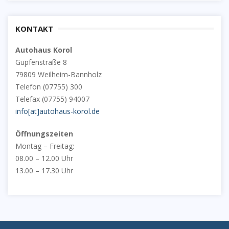
A
a
R
r
C
c
KONTAKT
H
h
Autohaus Korol
f
Gupfenstraße 8
o
79809 Weilheim-Bannholz
r
Telefon (07755) 300
:
Telefax (07755) 94007
info[at]autohaus-korol.de
Öffnungszeiten
Montag – Freitag:
08.00 – 12.00 Uhr
13.00 – 17.30 Uhr