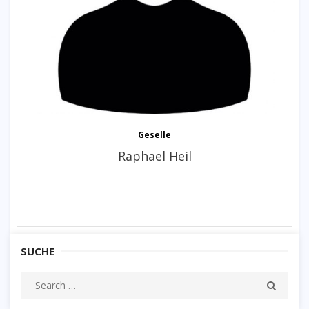
Geselle
Raphael Heil
SUCHE
S
S
e
E